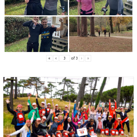
«
‹
of
3
›
»